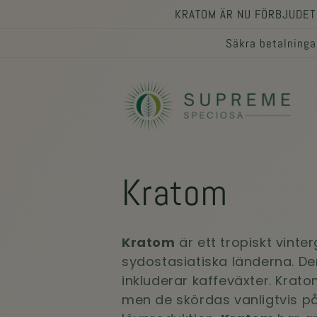
vidare
KRATOM ÄR NU FÖRBJUDET 
till
innehåll
Säkra betalningar
P
Kratom
r
Kratom
är ett tropiskt vinte
sydostasiatiska länderna. De
o
inkluderar kaffeväxter. Krato
men de skördas vanligtvis p