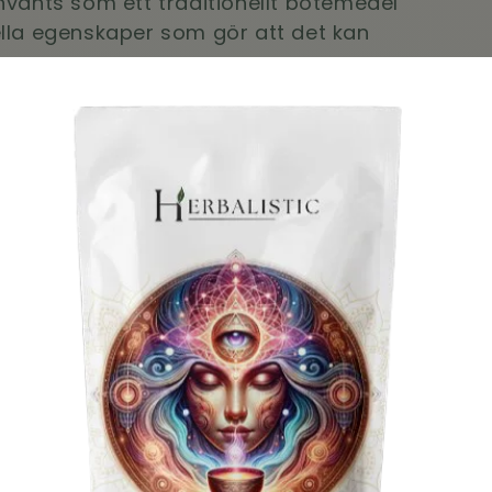
nvänts som ett traditionellt botemedel
lla egenskaper som gör att det kan
tom
endast som råvara för tvåltillverkning
mänsklig konsumtion läs våra
Köpvillkor
Sortera efter:
Inga produkter hittades
Använd färre filter eller
ta bort alla