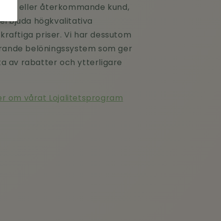
kund eller återkommande kund,
t erbjuda högkvalitativa
kraftiga priser. Vi har dessutom
erande belöningssystem som ger
ta av rabatter och ytterligare
mer om vårat Lojalitetsprogram