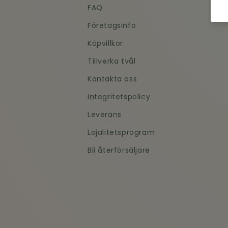
FAQ
Företagsinfo
Köpvillkor
Tillverka tvål
Kontakta oss
Integritetspolicy
Leverans
Lojalitetsprogram
Bli återförsäljare