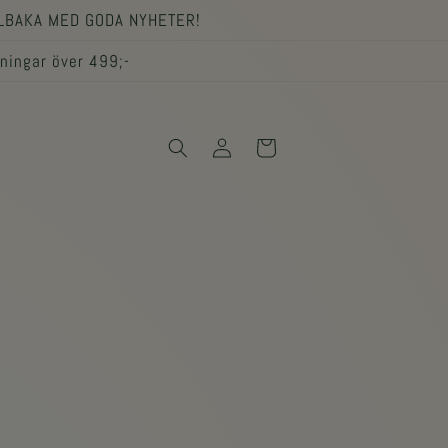
LLBAKA MED GODA NYHETER!
lningar över 499;-
Logga
Varukorg
in