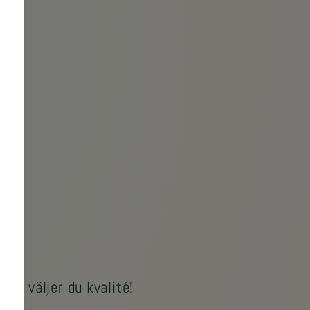
jl
 så väljer du kvalité!