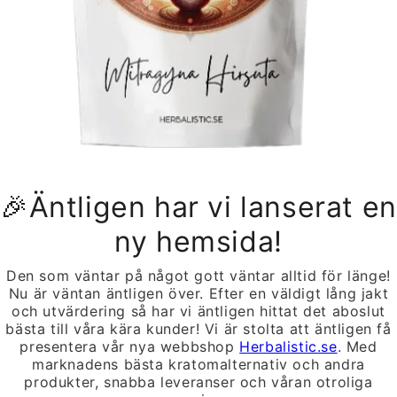
renumerera på våra me
Ta del av våra erbjudanden och nyhetsbrev
E-post
När du handlar från oss