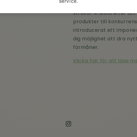
Oavsett om du är en ny 
strävar vi alltid efter at
produkter till konkurrens
introducerat ett impon
dig möjlighet att dra nyt
förmåner.
Klicka här för att läsa 
Instagram