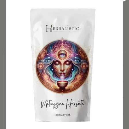
SUPREMESPECIOSAS KRATOM PULVER ÄR TILLVERKAD AV 100 %
EKOLOGISKA MITRAGYNA SPECIOSA-BLAD. MOGNA LÖV
HANDPLOCKAS OCH TORKAS FÖRSIKTIGT UTAN NÅGRA
TILLSATSER OCH MALS NER. EFTER ATT DE TORKADE BLADEN HAR
MALTS NER TILL SILKESLENT PULVER TESTAS DE FÖR EVENTUELLA
FÖRORENINGAR OCH FÖRPACKAS I LUFTTÄTA PÅSAR.
VI KÖPER DIREKT FRÅN KÄLLAN TILL DEN ALLRA BÄSTA
KVALITETEN PÅ KRATOM. VÅRAT KRATOM SKICKAS DIREKT TILL
OSS UTAN NÅGRA MELLANHÄNDER OCH PÅ SÅ SÄTT
SÄKERSTÄLLER VI DE MEST FRÄSCHA OCH POTENTA AROMERNA
FÖR VÅRA KUNDER.
ALLA VÅRA VAL, ALLT IFRÅN SAMARBETSPARTNER TILL
LEVERANTÖRER OCH LAGERHANTERING ÄR NOGA UTVALD FÖR ATT
GE VÅRA KUNDER DE BÄSTA TÄNKBARA PRODUKTERNA.
Labbtestad
Mitragyna Speciosa
Nano Pulver
Ekologisk