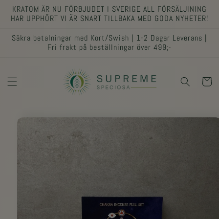
vidare
KRATOM ÄR NU FÖRBJUDET I SVERIGE ALL FÖRSÄLJINING
till
HAR UPPHÖRT VI ÄR SNART TILLBAKA MED GODA NYHETER!
innehåll
Säkra betalningar med Kort/Swish | 1-2 Dagar Leverans |
Fri frakt på beställningar över 499;-
Varukor
 vidare till
oduktinformation