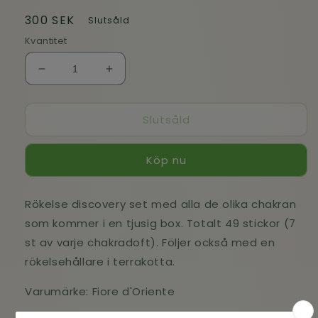
Ordinarie
300 SEK
Slutsåld
pris
Kvantitet
Minska
Öka
kvantitet
kvantitet
för
för
Slutsåld
Chakra
Chakra
discovery
discovery
set
set
Köp nu
Rökelse discovery set med alla de olika chakran
som kommer i en tjusig box. Totalt 49 stickor (7
st av varje chakradoft). Följer också med en
rökelsehållare i terrakotta.
Varumärke: Fiore d'Oriente