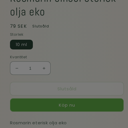
olja eko
Ordinarie
79 SEK
Slutsåld
pris
Storlek
10 ml
Kvantitet
Minska
Öka
kvantitet
kvantitet
för
för
Slutsåld
Rosmarin
Rosmarin
cineol
cineol
eterisk
eterisk
Köp nu
olja
olja
eko
eko
Rosmarin eterisk olja eko