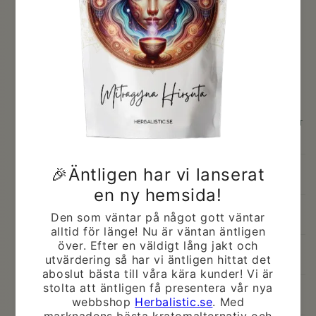
SUPREMESPECIOSAS KRATOM PULVER ÄR TILLVERKAD AV 100 %
EKOLOGISKA MITRAGYNA SPECIOSA-BLAD. MOGNA LÖV
HANDPLOCKAS OCH TORKAS FÖRSIKTIGT UTAN NÅGRA
TILLSATSER OCH MALS NER. EFTER ATT DE TORKADE BLADEN HAR
MALTS NER TILL SILKESLENT PULVER TESTAS DE FÖR EVENTUELLA
FÖRORENINGAR OCH FÖRPACKAS I LUFTTÄTA PÅSAR.
VI KÖPER DIREKT FRÅN KÄLLAN TILL DEN ALLRA BÄSTA
KVALITETEN PÅ KRATOM. VÅRAT KRATOM SKICKAS DIREKT TILL
OSS UTAN NÅGRA MELLANHÄNDER OCH PÅ SÅ SÄTT
SÄKERSTÄLLER VI DE MEST FRÄSCHA OCH POTENTA AROMERNA
FÖR VÅRA KUNDER.
ALLA VÅRA VAL, ALLT IFRÅN SAMARBETSPARTNER TILL
LEVERANTÖRER OCH LAGERHANTERING ÄR NOGA UTVALD FÖR ATT
GE VÅRA KUNDER DE BÄSTA TÄNKBARA PRODUKTERNA.
Labbtestad
Mitragyna Speciosa
Nano Pulver
Ekologisk