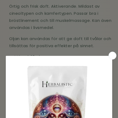
Örtig och frisk doft. Aktiverande. Mildast av
cineoltypen och kamfertypen. Passar bra i
bröstlinement och till muskelmassage. Kan även
användas i livsmedel.
Oljan kan användas för att ge doft till tvålar och
tillsättas för positiva effekter på sinnet.
Mängd: 10ml
Vetenskapligt namn: Rosmarinus officinalis Oil
Växtdel: Skal
Ursprungsland: Tunisien
Varumärke: Crearome
Ekologisk: Ja
Veganvänlig: Ja
Glutenfri: Ja